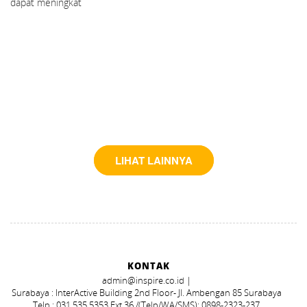
dapat meningkat
LIHAT LAINNYA
KONTAK
admin@inspire.co.id |
Surabaya : InterActive Building 2nd Floor- Jl. Ambengan 85 Surabaya
Telp : 031.535.5353 Ext.36 /(Telp/WA/SMS): 0898-2323-237